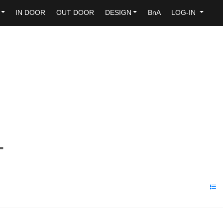
IN DOOR
OUT DOOR
DESIGN
BnA
LOG-IN
화