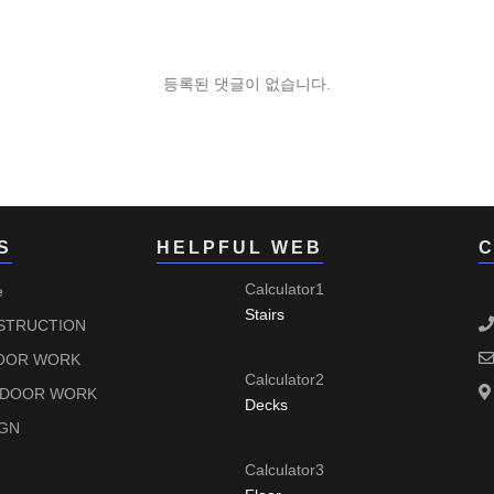
등록된 댓글이 없습니다.
S
HELPFUL WEB
C
Calculator1
e
Stairs
TRUCTION
OOR WORK
Calculator2
-DOOR WORK
Decks
GN
Calculator3