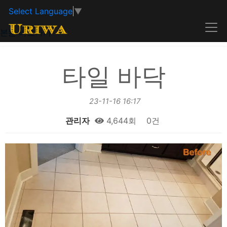
Select Language
▼
본문 바로가기
타일 바닥
23-11-16 16:17
관리자
4,644회
0건
본문